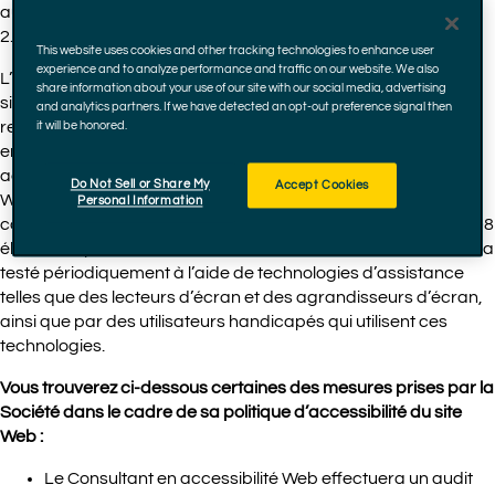
au moins aux instructions d’accessibilité du contenu Web
2.0/2.1 du World Wide Web Consortium aux niveaux A et AA ¹.
This website uses cookies and other tracking technologies to enhance user
experience and to analyze performance and traffic on our website. We also
L’engagement de la Société à l’égard de l’accessibilité des
share information about your use of our site with our social media, advertising
sites Web sera mis en œuvre au fil du temps avec les
and analytics partners. If we have detected an opt-out preference signal then
recommandations supplémentaires du conseil et d’un expert
it will be honored.
en accessibilité tiers indépendant (« Consultant en
accessibilité Web »). Ce processus de développement du site
Do Not Sell or Share My
Accept Cookies
Web permettra également de rendre le site Web plus
Personal Information
conforme aux Normes d’accessibilité au Web de la section 508
élaborées par le United States Access Board. Le site Web sera
testé périodiquement à l’aide de technologies d’assistance
telles que des lecteurs d’écran et des agrandisseurs d’écran,
ainsi que par des utilisateurs handicapés qui utilisent ces
technologies.
Vous trouverez ci-dessous certaines des mesures prises par la
Société dans le cadre de sa politique d’accessibilité du site
Web :
Le Consultant en accessibilité Web effectuera un audit